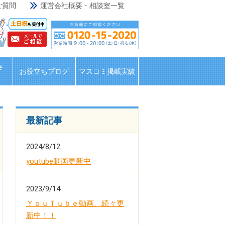
ご質問
運営会社概要・相談室一覧
要
お役立ちブログ
マスコミ掲載実績
最新記事
2024/8/12
youtube動画更新中
2023/9/14
ＹｏｕＴｕｂｅ動画、続々更
新中！！