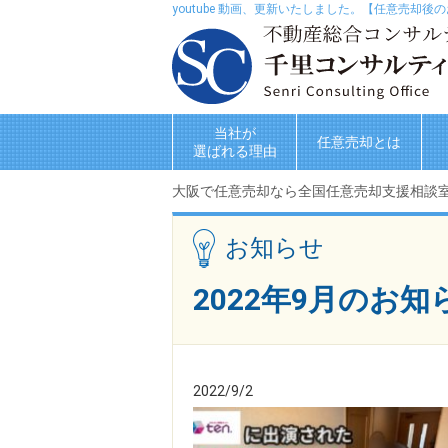
youtube 動画、更新いたしました。【任意売
当社が
任意売却とは
選ばれる理由
大阪で任意売却なら全国任意売却支援相談
お知らせ
2022年9月のお
2022/9/2