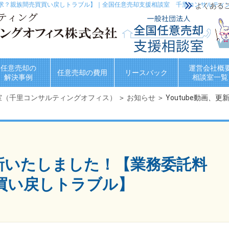
料請求？親族間売買買い戻しトラブル】｜全国任意売却支援相談室 千里コンサルティ
よくある
任意売却の
運営会社概
任意売却の費用
リースバック
解決事例
相談室一覧
室（千里コンサルティングオフィス）
＞
お知らせ
＞ Youtube動画
、更新いたしました！【業務委託料
買い戻しトラブル】