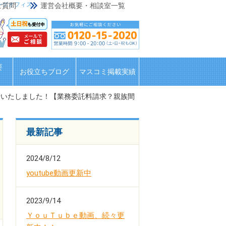
ングオフィス
ご質問
運営会社概要・相談室一覧
要
お役立ちブログ
マスコミ掲載実績
、更新いたしました！【業務委託料請求？親族間
最新記事
2024/8/12
youtube動画更新中
2023/9/14
ＹｏｕＴｕｂｅ動画、続々更