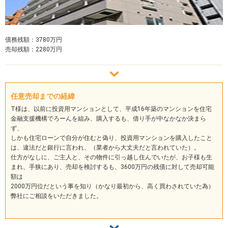
債務残額：3780万円
売却残額：2280万円
任意売却までの経緯
T様は、以前に投資用マンションとして、平成16年築のマンションを住宅
金融支援機構でろーんを組み、購入するも、借り手が中なかなか決まら
ず、
しかも住宅ローンで自分が住むと偽り、投資用マンションを購入したこと
は、違法だと銀行に言われ、（業者から大丈夫だと言われていた）。
仕方がなしに、ご主人と、その物件に引っ越し住んでいたが、お子様も生
まれ、手狭にあり、売却を検討するも、3600万円の残債に対して売却可能
額は
2000万円位だという事を知り（かなり最初から、高く買わされていた為）
弊社にご相談をいただきました。