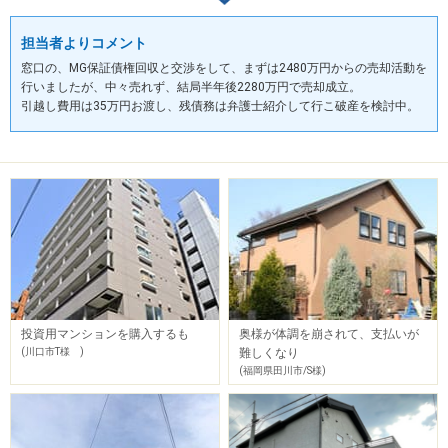
担当者よりコメント
窓口の、MG保証債権回収と交渉をして、まずは2480万円からの売却活動を
行いましたが、中々売れず、結局半年後2280万円で売却成立。
引越し費用は35万円お渡し、残債務は弁護士紹介して行こ破産を検討中。
投資用マンションを購入するも
奥様が体調を崩されて、支払いが
(川口市T様 )
難しくなり
(福岡県田川市/S様)