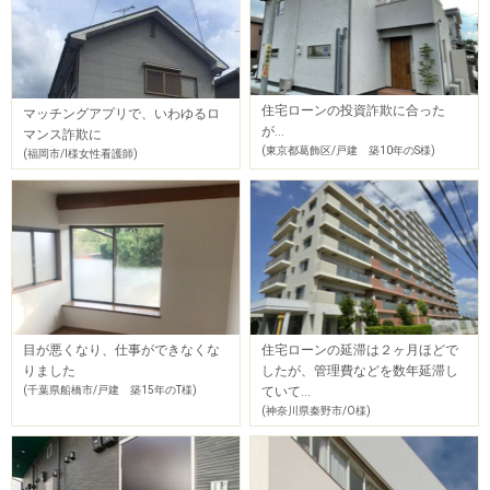
住宅ローンの投資詐欺に合った
マッチングアプリで、いわゆるロ
が…
マンス詐欺に
(東京都葛飾区/戸建 築10年のS様)
(福岡市/I様女性看護師)
目が悪くなり、仕事ができなくな
住宅ローンの延滞は２ヶ月ほどで
りました
したが、管理費などを数年延滞し
(千葉県船橋市/戸建 築15年のT様)
ていて…
(神奈川県秦野市/O様)