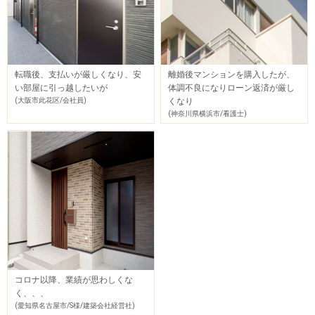
転職後、支払いが厳しくなり、安
離婚後マンションを購入したが、
い部屋に引っ越したいが
体調不良になりローン返済が厳し
(大阪市此花区/会社員)
くなり
(神奈川県横浜市/看護士)
コロナ以降、業績が思わしくな
く、、、
(愛知県名古屋市/S様/建築会社経営社)