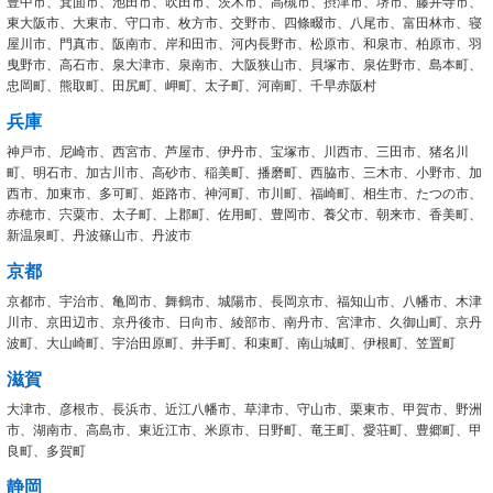
豊中市、箕面市、池田市、吹田市、茨木市、高槻市、摂津市、堺市、藤井寺市、
東大阪市、大東市、守口市、枚方市、交野市、四條畷市、八尾市、富田林市、寝
屋川市、門真市、阪南市、岸和田市、河内長野市、松原市、和泉市、柏原市、羽
曳野市、高石市、泉大津市、泉南市、大阪狭山市、貝塚市、泉佐野市、島本町、
忠岡町、熊取町、田尻町、岬町、太子町、河南町、千早赤阪村
兵庫
神戸市、尼崎市、西宮市、芦屋市、伊丹市、宝塚市、川西市、三田市、猪名川
町、明石市、加古川市、高砂市、稲美町、播磨町、西脇市、三木市、小野市、加
西市、加東市、多可町、姫路市、神河町、市川町、福崎町、相生市、たつの市、
赤穂市、宍粟市、太子町、上郡町、佐用町、豊岡市、養父市、朝来市、香美町、
新温泉町、丹波篠山市、丹波市
京都
京都市、宇治市、亀岡市、舞鶴市、城陽市、長岡京市、福知山市、八幡市、木津
川市、京田辺市、京丹後市、日向市、綾部市、南丹市、宮津市、久御山町、京丹
波町、大山崎町、宇治田原町、井手町、和束町、南山城町、伊根町、笠置町
滋賀
大津市、彦根市、長浜市、近江八幡市、草津市、守山市、栗東市、甲賀市、野洲
市、湖南市、高島市、東近江市、米原市、日野町、竜王町、愛荘町、豊郷町、甲
良町、多賀町
静岡