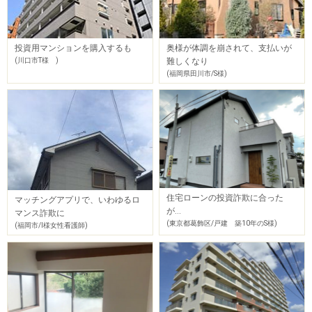
投資用マンションを購入するも
奥様が体調を崩されて、支払いが
(川口市T様 )
難しくなり
(福岡県田川市/S様)
住宅ローンの投資詐欺に合った
マッチングアプリで、いわゆるロ
が…
マンス詐欺に
(東京都葛飾区/戸建 築10年のS様)
(福岡市/I様女性看護師)