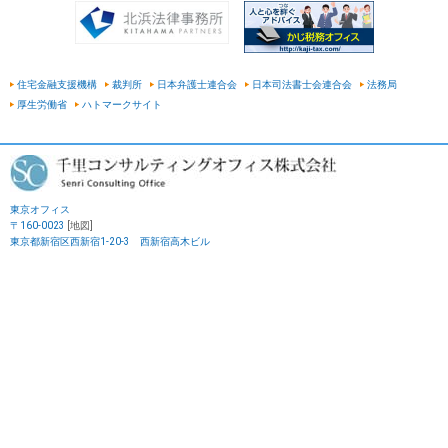
住宅金融支援機構
裁判所
日本弁護士連合会
日本司法書士会連合会
法務局
厚生労働省
ハトマークサイト
東京オフィス
〒160-0023
[地図]
東京都新宿区西新宿1-20-3 西新宿高木ビル