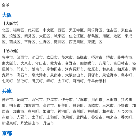
全域
大阪
【大阪市】
北区、福島区、此花区、中央区、西区、天王寺区、阿倍野区、住吉区、東住吉
区、浪速区、鶴見区、大正区、城東区、住之江区、都島区、旭区、港区、東成
区、西成区、平野区、生野区、淀川区、西淀川区、東淀川区
【その他】
豊中市、箕面市、池田市、吹田市、茨木市、高槻市、摂津市、堺市、藤井寺市、
東大阪市、大東市、守口市、枚方市、交野市、四條畷市、八尾市、富田林市、寝
屋川市、門真市、阪南市、岸和田市、河内長野市、松原市、和泉市、柏原市、羽
曳野市、高石市、泉大津市、泉南市、大阪狭山市、貝塚市、泉佐野市、島本町、
忠岡町、熊取町、田尻町、岬町、太子町、河南町、千早赤阪村
兵庫
神戸市、尼崎市、西宮市、芦屋市、伊丹市、宝塚市、川西市、三田市、猪名川
町、明石市、加古川市、高砂市、稲美町、播磨町、西脇市、三木市、小野市、加
西市、加東市、多可町、姫路市、神河町、市川町、福崎町、相生市、たつの市、
赤穂市、宍粟市、太子町、上郡町、佐用町、豊岡市、養父市、朝来市、香美町、
新温泉町、丹波篠山市、丹波市
京都