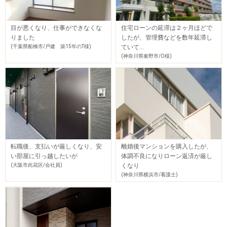
目が悪くなり、仕事ができなくな
住宅ローンの延滞は２ヶ月ほどで
りました
したが、管理費などを数年延滞し
(千葉県船橋市/戸建 築15年のT様)
ていて…
(神奈川県秦野市/O様)
転職後、支払いが厳しくなり、安
離婚後マンションを購入したが、
い部屋に引っ越したいが
体調不良になりローン返済が厳し
(大阪市此花区/会社員)
くなり
(神奈川県横浜市/看護士)