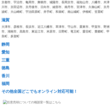
京都市、宇治市、亀岡市、舞鶴市、城陽市、長岡京市、福知山市、八幡市、木津
川市、京田辺市、京丹後市、日向市、綾部市、南丹市、宮津市、久御山町、京丹
波町、大山崎町、宇治田原町、井手町、和束町、南山城町、伊根町、笠置町
滋賀
大津市、彦根市、長浜市、近江八幡市、草津市、守山市、栗東市、甲賀市、野洲
市、湖南市、高島市、東近江市、米原市、日野町、竜王町、愛荘町、豊郷町、甲
良町、多賀町
静岡
愛知
三重
徳島
香川
福岡
その他全国どこでもオンライン対応可能！