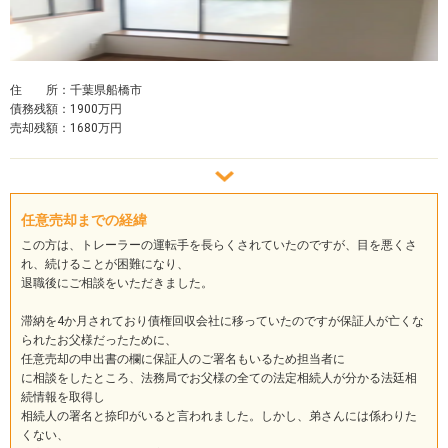
住 所：千葉県船橋市
債務残額：1900万円
売却残額：1680万円
任意売却までの経緯
この方は、トレーラーの運転手を長らくされていたのですが、目を悪くさ
れ、続けることが困難になり、
退職後にご相談をいただきました。
滞納を4か月されており債権回収会社に移っていたのですが保証人が亡くな
られたお父様だったために、
任意売却の申出書の欄に保証人のご署名もいるため担当者に
に相談をしたところ、法務局でお父様の全ての法定相続人が分かる法廷相
続情報を取得し
相続人の署名と捺印がいると言われました。しかし、弟さんには係わりた
くない、