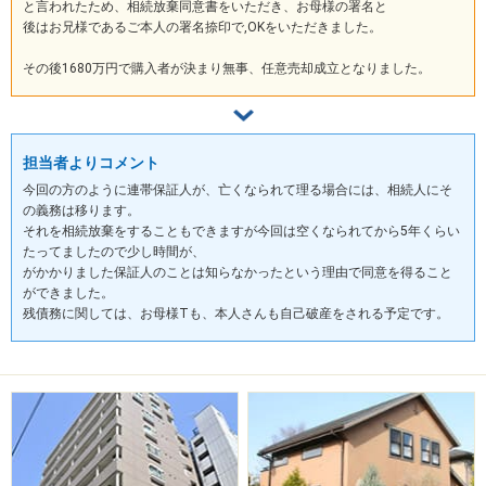
と言われたため、相続放棄同意書をいただき、お母様の署名と
後はお兄様であるご本人の署名捺印で,OKをいただきました。
その後1680万円で購入者が決まり無事、任意売却成立となりました。
担当者よりコメント
今回の方のように連帯保証人が、亡くなられて理る場合には、相続人にそ
の義務は移ります。
それを相続放棄をすることもできますが今回は空くなられてから5年くらい
たってましたので少し時間が、
がかかりました保証人のことは知らなかったという理由で同意を得ること
ができました。
残債務に関しては、お母様Tも、本人さんも自己破産をされる予定です。