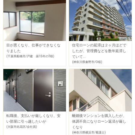
目が悪くなり、仕事ができなくな
住宅ローンの延滞は２ヶ月ほどで
りました
したが、管理費などを数年延滞し
(千葉県船橋市/戸建 築15年のT様)
ていて…
(神奈川県秦野市/O様)
転職後、支払いが厳しくなり、安
離婚後マンションを購入したが、
い部屋に引っ越したいが
体調不良になりローン返済が厳し
(大阪市此花区/会社員)
くなり
(神奈川県横浜市/看護士)