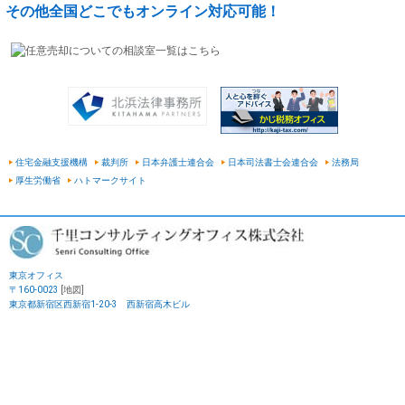
その他全国どこでもオンライン対応可能！
住宅金融支援機構
裁判所
日本弁護士連合会
日本司法書士会連合会
法務局
厚生労働省
ハトマークサイト
東京オフィス
〒160-0023
[地図]
東京都新宿区西新宿1-20-3 西新宿高木ビル