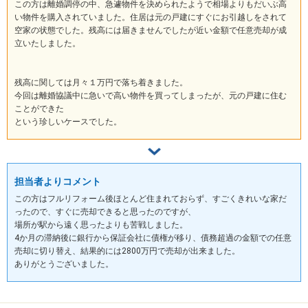
この方は離婚調停の中、急遽物件を決められたようで相場よりもだいぶ高
い物件を購入されていました。住居は元の戸建にすぐにお引越しをされて
空家の状態でした。残高には届きませんでしたが近い金額で任意売却が成
立いたしました。
残高に関しては月々１万円で落ち着きました。
今回は離婚協議中に急いで高い物件を買ってしまったが、元の戸建に住む
ことができた
という珍しいケースでした。
担当者よりコメント
この方はフルリフォーム後ほとんど住まれておらず、すごくきれいな家だ
ったので、すぐに売却できると思ったのですが、
場所が駅から遠く思ったよりも苦戦しました。
4か月の滞納後に銀行から保証会社に債権が移り、債務超過の金額での任意
売却に切り替え、結果的には2800万円で売却が出来ました。
ありがとうございました。