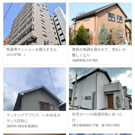
投資用マンションを購入するも
奥様が体調を崩されて、支払いが
(川口市T様 )
難しくなり
(福岡県田川市/S様)
住宅ローンの投資詐欺に合った
マッチングアプリで、いわゆるロ
が…
マンス詐欺に
(東京都葛飾区/戸建 築10年のS様)
(福岡市/I様女性看護師)