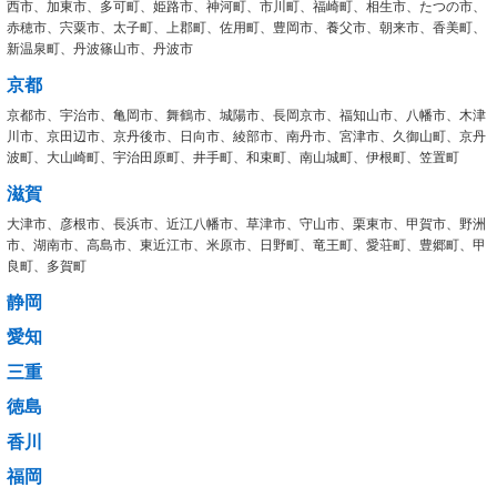
西市、加東市、多可町、姫路市、神河町、市川町、福崎町、相生市、たつの市、
赤穂市、宍粟市、太子町、上郡町、佐用町、豊岡市、養父市、朝来市、香美町、
新温泉町、丹波篠山市、丹波市
京都
京都市、宇治市、亀岡市、舞鶴市、城陽市、長岡京市、福知山市、八幡市、木津
川市、京田辺市、京丹後市、日向市、綾部市、南丹市、宮津市、久御山町、京丹
波町、大山崎町、宇治田原町、井手町、和束町、南山城町、伊根町、笠置町
滋賀
大津市、彦根市、長浜市、近江八幡市、草津市、守山市、栗東市、甲賀市、野洲
市、湖南市、高島市、東近江市、米原市、日野町、竜王町、愛荘町、豊郷町、甲
良町、多賀町
静岡
愛知
三重
徳島
香川
福岡