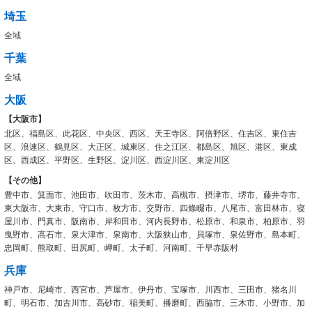
埼玉
全域
千葉
全域
大阪
【大阪市】
北区、福島区、此花区、中央区、西区、天王寺区、阿倍野区、住吉区、東住吉
区、浪速区、鶴見区、大正区、城東区、住之江区、都島区、旭区、港区、東成
区、西成区、平野区、生野区、淀川区、西淀川区、東淀川区
【その他】
豊中市、箕面市、池田市、吹田市、茨木市、高槻市、摂津市、堺市、藤井寺市、
東大阪市、大東市、守口市、枚方市、交野市、四條畷市、八尾市、富田林市、寝
屋川市、門真市、阪南市、岸和田市、河内長野市、松原市、和泉市、柏原市、羽
曳野市、高石市、泉大津市、泉南市、大阪狭山市、貝塚市、泉佐野市、島本町、
忠岡町、熊取町、田尻町、岬町、太子町、河南町、千早赤阪村
兵庫
神戸市、尼崎市、西宮市、芦屋市、伊丹市、宝塚市、川西市、三田市、猪名川
町、明石市、加古川市、高砂市、稲美町、播磨町、西脇市、三木市、小野市、加