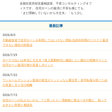
全国任意売却支援相談室、千里コンサルティングオフ
ィスです。 住宅ローンの返済に不安を感じても、
「まだ滞納していないから大丈夫」「もう少し
最新記事
2026/8/5
住宅ローン
不動産投資で住宅ローンを利用してはいけない理由 目的外利用のリスクと返済
できない場合の対処法
2026/7/29
住宅ローン
ボーナス払いは本当に大丈夫？収入変動時代に確認したい家計の危険サインと
住宅ローン返済計画の見直しポイント
2026/7/22
投資用物件売却
ワンルームマンション投資の収支がトントンなら要注意｜赤字転落を防ぐため
の見直し方と出口戦略
2026/7/15
住宅ローン
住宅ローンが払えないかも…？と思ったら！滞納前に取るべき行動と、知って
おきたい対策と相談先