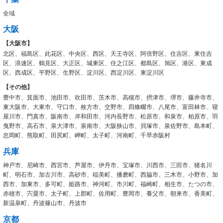
全域
大阪
【大阪市】
北区、福島区、此花区、中央区、西区、天王寺区、阿倍野区、住吉区、東住吉
区、浪速区、鶴見区、大正区、城東区、住之江区、都島区、旭区、港区、東成
区、西成区、平野区、生野区、淀川区、西淀川区、東淀川区
【その他】
豊中市、箕面市、池田市、吹田市、茨木市、高槻市、摂津市、堺市、藤井寺市、
東大阪市、大東市、守口市、枚方市、交野市、四條畷市、八尾市、富田林市、寝
屋川市、門真市、阪南市、岸和田市、河内長野市、松原市、和泉市、柏原市、羽
曳野市、高石市、泉大津市、泉南市、大阪狭山市、貝塚市、泉佐野市、島本町、
忠岡町、熊取町、田尻町、岬町、太子町、河南町、千早赤阪村
兵庫
神戸市、尼崎市、西宮市、芦屋市、伊丹市、宝塚市、川西市、三田市、猪名川
町、明石市、加古川市、高砂市、稲美町、播磨町、西脇市、三木市、小野市、加
西市、加東市、多可町、姫路市、神河町、市川町、福崎町、相生市、たつの市、
赤穂市、宍粟市、太子町、上郡町、佐用町、豊岡市、養父市、朝来市、香美町、
新温泉町、丹波篠山市、丹波市
京都