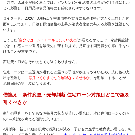
一方で、原油高が続く局面では、ガソリン代や配送費の上昇が家計全体にじわ
じわ影響し、日用品や食品価格にも反映されやすくなります。
ロイターも、2026年3月時点で中東情勢を背景に原油価格が大きく上昇した局
面を伝えており、日銀も原油価格の上昇が消費者物価に与える影響を注視して
います。
こうした“
自分ではコントロールしにくい支出
”が増えるからこそ、家計再設計
では、住宅ローン返済を最優先に守る前提で、見直せる固定費から順に手をつ
けることが重要です。
変動費の節約はそのあとでも遅くありません。
住宅ローンは一度返済が遅れると選べる手段が狭まりやすいため、先に他の支
出を整理し、「
毎月いくらまでなら無理なく返せるか
」を明確にすることが、
危機回避の第一歩になります。
借換え・条件変更・売却判断 住宅ローン対策はどこで線を
引くべきか
家計の見直しをしてもなお毎月の収支が苦しい場合は、次に住宅ローンそのも
のへの対策を考える段階に入ります。
4月以降、新しい勤務形態で残業代が減る、子どもの進学で教育費が増える、転