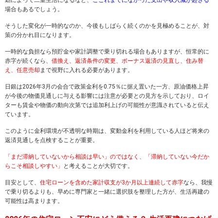
勤によって二重生活になるなど、
ここれまでになかった支出や収入減が起きる
場合もあるでしょう。
そうした変化が一時的なのか、今後もしばらく続くのかを見極めることが、対
策の分かれ目になります。
一時的な負担なら預貯金や家計調整で乗り切れる場合もありますが、恒常的に
赤字が続くなら、
借換え、返済条件の変更、ボーナス返済の見直し、住み替
え、任意売却
まで視野に入れる必要があります。
日銀は2026年3月の会合で政策金利を0.75％に据え置いた一方、原油価格上昇
が今後の物価見通しに与える影響には注意が必要との見方を示しており、ロイ
ターも賃金や物価の動向次第では追加利上げの可能性が意識されていると伝え
ています。
このように金利環境が不透明な時期は、変動金利を利用している人ほど将来の
返済見通しを点検することが重要。
「まだ滞納していないから相談は早い」のではなく、「滞納していない今だか
らこそ相談しやすい」
と考えることが大切です。
目安として、
住宅ローンを含めた家計収支が3か月以上連続して赤字
なら、我慢
で乗り切るよりも、早めに専門家と一緒に選択肢を整理した方が、生活再建の
可能性は高まります。