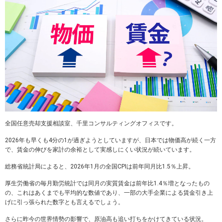
全国任意売却支援相談室、千里コンサルティングオフィスです。
2026年も早くも4分の1が過ぎようとしていますが、日本では物価高が続く一方
で、賃金の伸びを家計の余裕として実感しにくい状況が続いています。
総務省統計局によると、2026年1月の全国CPIは前年同月比1.5％上昇。
厚生労働省の毎月勤労統計では同月の実質賃金は前年比1.4％増となったもの
の、これはあくまでも平均的な数値であり、一部の大手企業による賃金引き上
げに引っ張られた数字とも言えるでしょう。
さらに昨今の世界情勢の影響で、原油高も追い打ちをかけてきている状況。