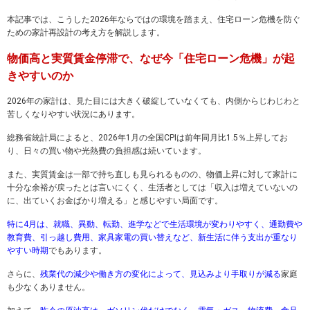
本記事では、こうした2026年ならではの環境を踏まえ、住宅ローン危機を防ぐ
ための家計再設計の考え方を解説します。
物価高と実質賃金停滞で、なぜ今「住宅ローン危機」が起
きやすいのか
2026年の家計は、見た目には大きく破綻していなくても、内側からじわじわと
苦しくなりやすい状況にあります。
総務省統計局によると、2026年1月の全国CPIは前年同月比1.5％上昇してお
り、日々の買い物や光熱費の負担感は続いています。
また、実質賃金は一部で持ち直しも見られるものの、物価上昇に対して家計に
十分な余裕が戻ったとは言いにくく、生活者としては「収入は増えていないの
に、出ていくお金ばかり増える」と感じやすい局面です。
特に4月は、就職、異動、転勤、進学などで生活環境が変わりやすく、通勤費や
教育費、引っ越し費用、家具家電の買い替えなど、新生活に伴う支出が重なり
やすい時期
でもあります。
さらに、
残業代の減少や働き方の変化によって、見込みより手取りが減る
家庭
も少なくありません。