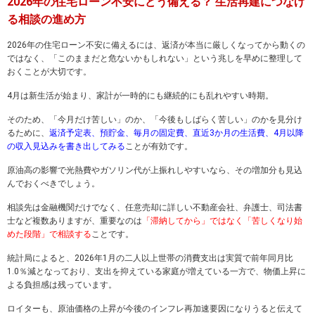
2026年の住宅ローン不安にどう備える？ 生活再建につなげ
る相談の進め方
2026年の住宅ローン不安に備えるには、返済が本当に厳しくなってから動くの
ではなく、「このままだと危ないかもしれない」という兆しを早めに整理して
おくことが大切です。
4月は新生活が始まり、家計が一時的にも継続的にも乱れやすい時期。
そのため、「今月だけ苦しい」のか、「今後もしばらく苦しい」のかを見分け
るために、
返済予定表、預貯金、毎月の固定費、直近3か月の生活費、4月以降
の収入見込みを書き出してみる
ことが有効です。
原油高の影響で光熱費やガソリン代が上振れしやすいなら、その増加分も見込
んでおくべきでしょう。
相談先は金融機関だけでなく、任意売却に詳しい不動産会社、弁護士、司法書
士など複数ありますが、重要なのは
「滞納してから」ではなく「苦しくなり始
めた段階」で相談する
ことです。
統計局によると、2026年1月の二人以上世帯の消費支出は実質で前年同月比
1.0％減となっており、支出を抑えている家庭が増えている一方で、物価上昇に
よる負担感は残っています。
ロイターも、原油価格の上昇が今後のインフレ再加速要因になりうると伝えて