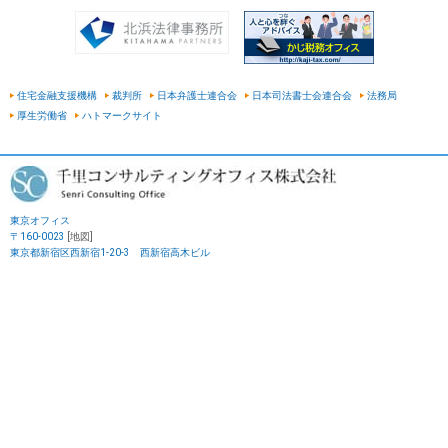
住宅金融支援機構
裁判所
日本弁護士連合会
日本司法書士会連合会
法務局
厚生労働省
ハトマークサイト
東京オフィス
〒160-0023
[地図]
東京都新宿区西新宿1-20-3 西新宿高木ビル