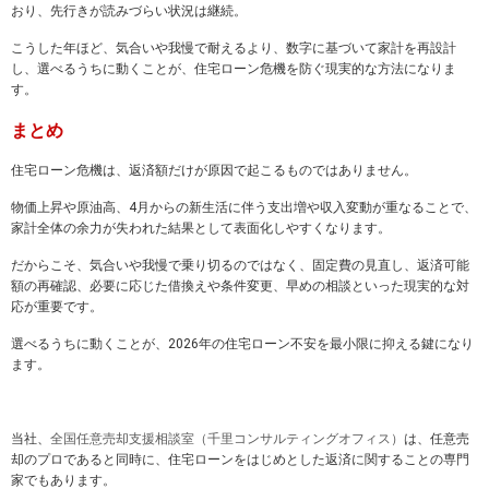
おり、先行きが読みづらい状況は継続。
こうした年ほど、気合いや我慢で耐えるより、数字に基づいて家計を再設計
し、選べるうちに動くことが、住宅ローン危機を防ぐ現実的な方法になりま
す。
まとめ
住宅ローン危機は、返済額だけが原因で起こるものではありません。
物価上昇や原油高、4月からの新生活に伴う支出増や収入変動が重なることで、
家計全体の余力が失われた結果として表面化しやすくなります。
だからこそ、気合いや我慢で乗り切るのではなく、固定費の見直し、返済可能
額の再確認、必要に応じた借換えや条件変更、早めの相談といった現実的な対
応が重要です。
選べるうちに動くことが、2026年の住宅ローン不安を最小限に抑える鍵になり
ます。
当社、
全国任意売却支援相談室（千里コンサルティングオフィス）
は、任意売
却のプロであると同時に、住宅ローンをはじめとした返済に関することの専門
家でもあります。