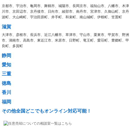
京都市、宇治市、亀岡市、舞鶴市、城陽市、長岡京市、福知山市、八幡市、木津
川市、京田辺市、京丹後市、日向市、綾部市、南丹市、宮津市、久御山町、京丹
波町、大山崎町、宇治田原町、井手町、和束町、南山城町、伊根町、笠置町
滋賀
大津市、彦根市、長浜市、近江八幡市、草津市、守山市、栗東市、甲賀市、野洲
市、湖南市、高島市、東近江市、米原市、日野町、竜王町、愛荘町、豊郷町、甲
良町、多賀町
静岡
愛知
三重
徳島
香川
福岡
その他全国どこでもオンライン対応可能！