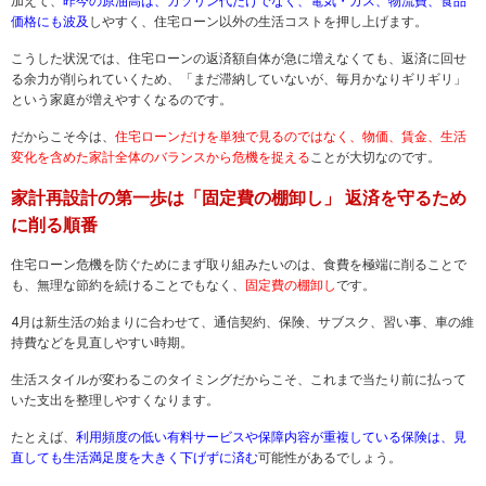
加えて、
昨今の原油高は、ガソリン代だけでなく、電気・ガス、物流費、食品
価格にも波及
しやすく、住宅ローン以外の生活コストを押し上げます。
こうした状況では、住宅ローンの返済額自体が急に増えなくても、返済に回せ
る余力が削られていくため、「まだ滞納していないが、毎月かなりギリギリ」
という家庭が増えやすくなるのです。
だからこそ今は、
住宅ローンだけを単独で見るのではなく、物価、賃金、生活
変化を含めた家計全体のバランスから危機を捉える
ことが大切なのです。
家計再設計の第一歩は「固定費の棚卸し」 返済を守るため
に削る順番
住宅ローン危機を防ぐためにまず取り組みたいのは、食費を極端に削ることで
も、無理な節約を続けることでもなく、
固定費の棚卸し
です。
4月は新生活の始まりに合わせて、通信契約、保険、サブスク、習い事、車の維
持費などを見直しやすい時期。
生活スタイルが変わるこのタイミングだからこそ、これまで当たり前に払って
いた支出を整理しやすくなります。
たとえば、
利用頻度の低い有料サービスや保障内容が重複している保険は、見
直しても生活満足度を大きく下げずに済む
可能性があるでしょう。